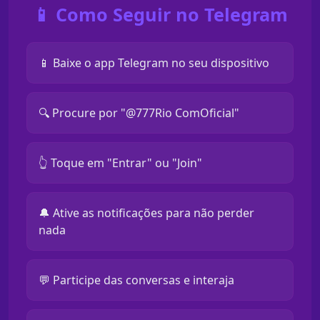
📱 Como Seguir no Telegram
📱 Baixe o app Telegram no seu dispositivo
🔍 Procure por "@777Rio ComOficial"
👆 Toque em "Entrar" ou "Join"
🔔 Ative as notificações para não perder
nada
💬 Participe das conversas e interaja