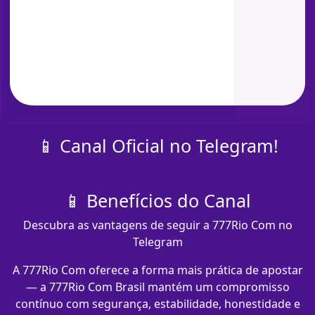
📱 Canal Oficial no Telegram!
📱 Benefícios do Canal
Descubra as vantagens de seguir a 777Rio Com no
Telegram
A 777Rio Com oferece a forma mais prática de apostar
— a 777Rio Com Brasil mantém um compromisso
contínuo com segurança, estabilidade, honestidade e