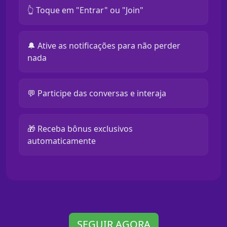
👆 Toque em "Entrar" ou "Join"
🔔 Ative as notificações para não perder
nada
💬 Participe das conversas e interaja
🎁 Receba bônus exclusivos
automaticamente
SEGUIR AGORA