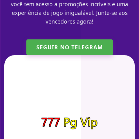
você tem acesso a promoções incríveis e uma
experiência de jogo inigualável. Junte-se aos
vencedores agora!
SEGUIR NO TELEGRAM