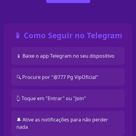
📱 Como Seguir no Telegram
📱 Baixe o app Telegram no seu dispositivo
🔍 Procure por "@777 Pg VipOficial"
👆 Toque em "Entrar" ou "Join"
🔔 Ative as notificações para não perder
nada