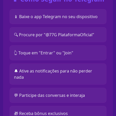
📱 Baixe o app Telegram no seu dispositivo
🔍 Procure por "@77G PlataformaOficial"
👆 Toque em "Entrar" ou "Join"
🔔 Ative as notificações para não perder
nada
💬 Participe das conversas e interaja
🎁 Receba bônus exclusivos