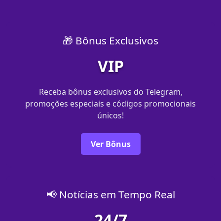
🎁 Bônus Exclusivos
VIP
Receba bônus exclusivos do Telegram,
promoções especiais e códigos promocionais
únicos!
Ver Bônus
📢 Notícias em Tempo Real
24/7