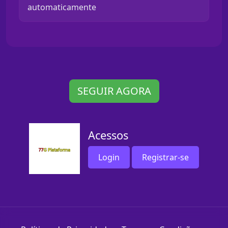
automaticamente
SEGUIR AGORA
Acessos
Login
Registrar-se