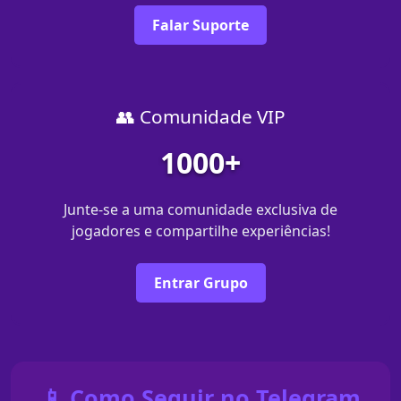
Falar Suporte
👥 Comunidade VIP
1000+
Junte-se a uma comunidade exclusiva de
jogadores e compartilhe experiências!
Entrar Grupo
📱 Como Seguir no Telegram