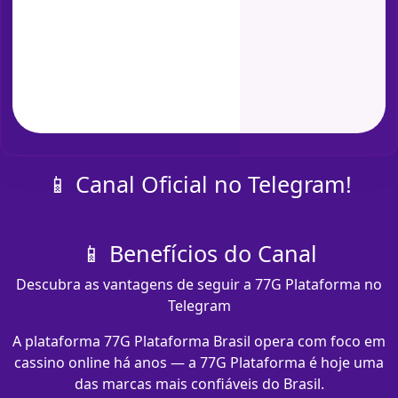
📱 Canal Oficial no Telegram!
📱 Benefícios do Canal
Descubra as vantagens de seguir a 77G Plataforma no
Telegram
A plataforma 77G Plataforma Brasil opera com foco em
cassino online há anos — a 77G Plataforma é hoje uma
das marcas mais confiáveis do Brasil.