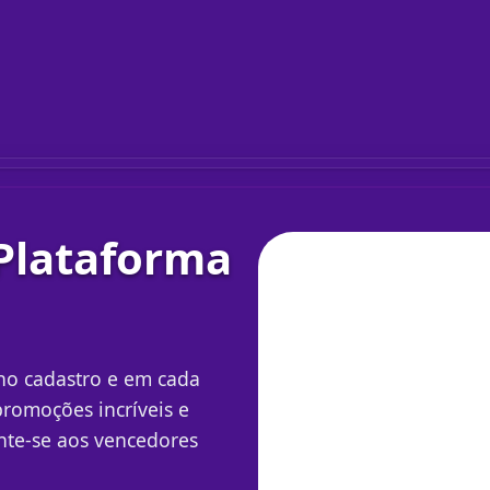
 Plataforma
no cadastro e em cada
promoções incríveis e
unte-se aos vencedores