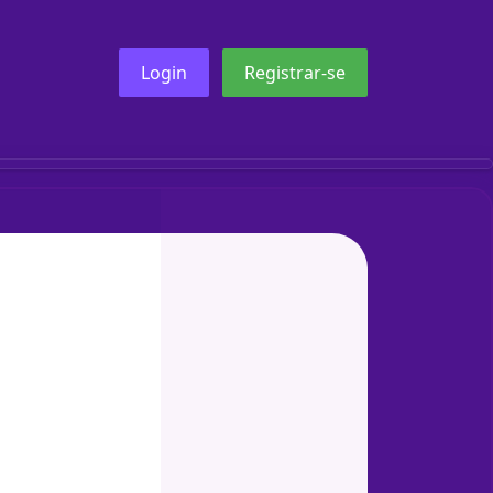
Login
Registrar-se