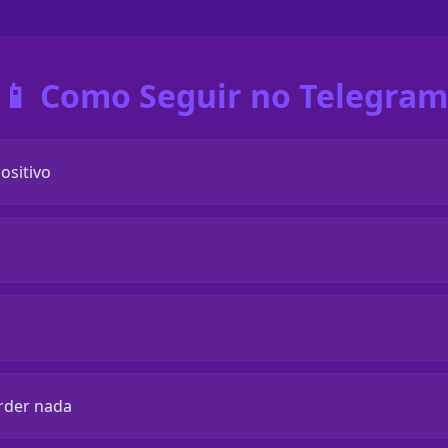
📱 Como Seguir no Telegram
ositivo
erder nada