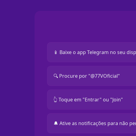
📱 Baixe o app Telegram no seu disp
🔍 Procure por "@77VOficial"
👆 Toque em "Entrar" ou "Join"
🔔 Ative as notificações para não p