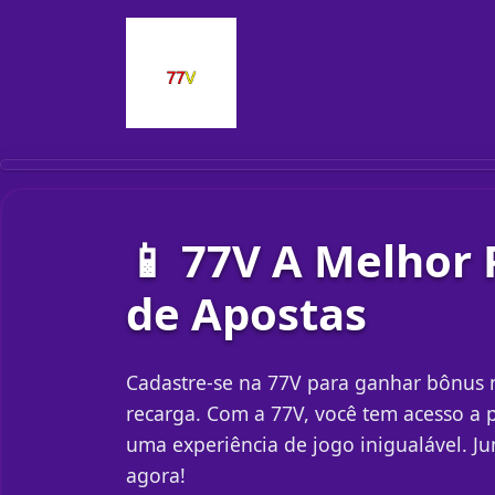
📱 77V A Melhor
de Apostas
Cadastre-se na 77V para ganhar bônus 
recarga. Com a 77V, você tem acesso a 
uma experiência de jogo inigualável. J
agora!