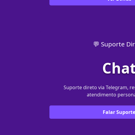
💬 Suporte Di
Cha
Suporte direto via Telegram, r
atendimento persona
Falar Suport