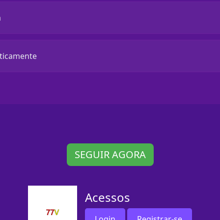
a
aticamente
SEGUIR AGORA
Acessos
Login
Registrar-se