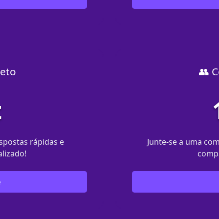
reto
👥 
t
espostas rápidas e
Junte-se a uma com
lizado!
compa
e