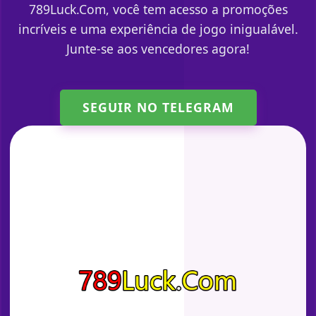
789Luck.Com, você tem acesso a promoções
incríveis e uma experiência de jogo inigualável.
Junte-se aos vencedores agora!
SEGUIR NO TELEGRAM