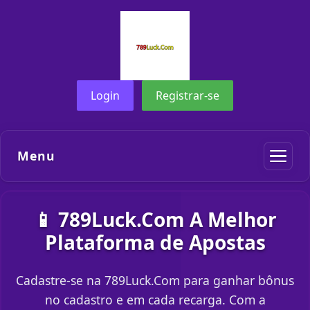
Login
Registrar-se
Menu
📱 789Luck.Com A Melhor
Plataforma de Apostas
Cadastre-se na 789Luck.Com para ganhar bônus
no cadastro e em cada recarga. Com a