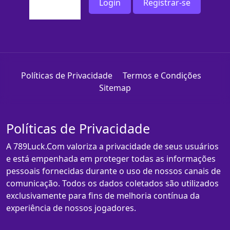
Login
Registrar-se
Políticas de Privacidade
Termos e Condições
Sitemap
Políticas de Privacidade
A 789Luck.Com valoriza a privacidade de seus usuários
e está empenhada em proteger todas as informações
pessoais fornecidas durante o uso de nossos canais de
comunicação. Todos os dados coletados são utilizados
exclusivamente para fins de melhoria contínua da
experiência de nossos jogadores.