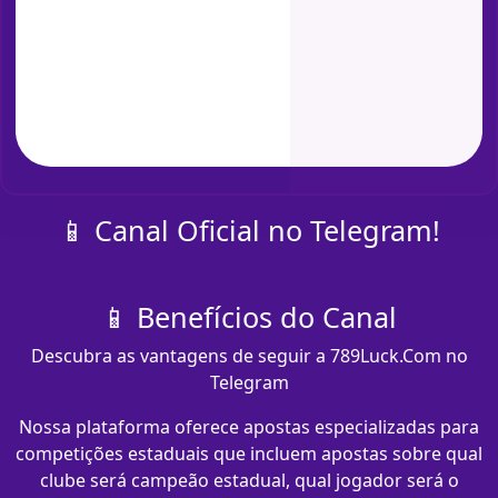
📱 Canal Oficial no Telegram!
📱 Benefícios do Canal
Descubra as vantagens de seguir a 789Luck.Com no
Telegram
Nossa plataforma oferece apostas especializadas para
competições estaduais que incluem apostas sobre qual
clube será campeão estadual, qual jogador será o