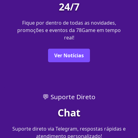
24/7
Fique por dentro de todas as novidades,
promoções e eventos da 78Game em tempo
real!
Ver Notícias
💬 Suporte Direto
Chat
Suporte direto via Telegram, respostas rápidas e
atendimento personalizado!