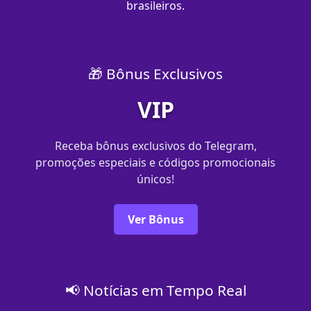
brasileiros.
🎁 Bônus Exclusivos
VIP
Receba bônus exclusivos do Telegram,
promoções especiais e códigos promocionais
únicos!
Ver Bônus
📢 Notícias em Tempo Real