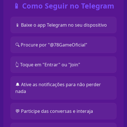
📱 Como Seguir no Telegram
📱 Baixe o app Telegram no seu dispositivo
🔍 Procure por "@78GameOficial"
👆 Toque em "Entrar" ou "Join"
🔔 Ative as notificações para não perder
nada
💬 Participe das conversas e interaja