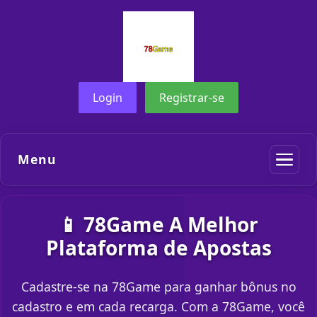
Login
Registrar-se
Menu
📱 78Game A Melhor
Plataforma de Apostas
Cadastre-se na 78Game para ganhar bônus no
cadastro e em cada recarga. Com a 78Game, você