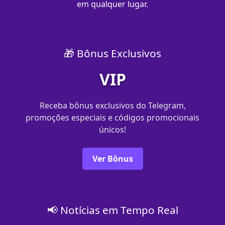
em qualquer lugar.
🎁 Bônus Exclusivos
VIP
Receba bônus exclusivos do Telegram,
promoções especiais e códigos promocionais
únicos!
Ver Bônus
📢 Notícias em Tempo Real