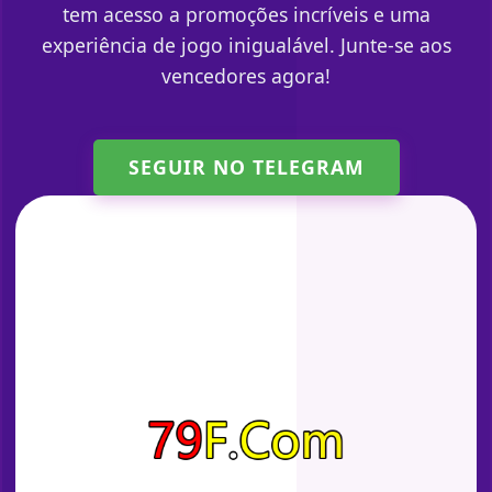
tem acesso a promoções incríveis e uma
experiência de jogo inigualável. Junte-se aos
vencedores agora!
SEGUIR NO TELEGRAM