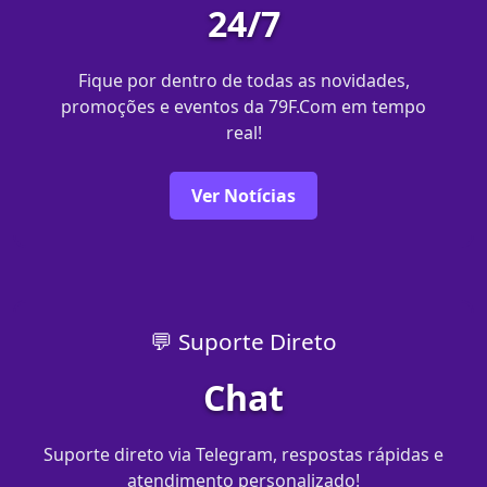
24/7
Fique por dentro de todas as novidades,
promoções e eventos da 79F.Com em tempo
real!
Ver Notícias
💬 Suporte Direto
Chat
Suporte direto via Telegram, respostas rápidas e
atendimento personalizado!