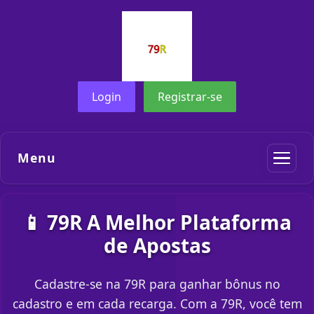
Login
Registrar-se
Menu
📱 79R A Melhor Plataforma
de Apostas
Cadastre-se na 79R para ganhar bônus no
cadastro e em cada recarga. Com a 79R, você tem