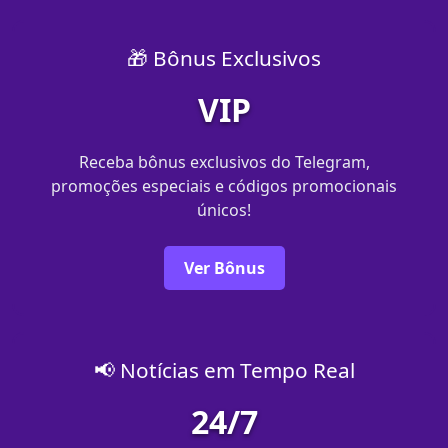
🎁 Bônus Exclusivos
VIP
Receba bônus exclusivos do Telegram,
promoções especiais e códigos promocionais
únicos!
Ver Bônus
📢 Notícias em Tempo Real
24/7