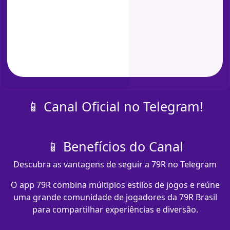
📱 Canal Oficial no Telegram!
📱 Benefícios do Canal
Descubra as vantagens de seguir a 79R no Telegram
O app 79R combina múltiplos estilos de jogos e reúne
uma grande comunidade de jogadores da 79R Brasil
para compartilhar experiências e diversão.