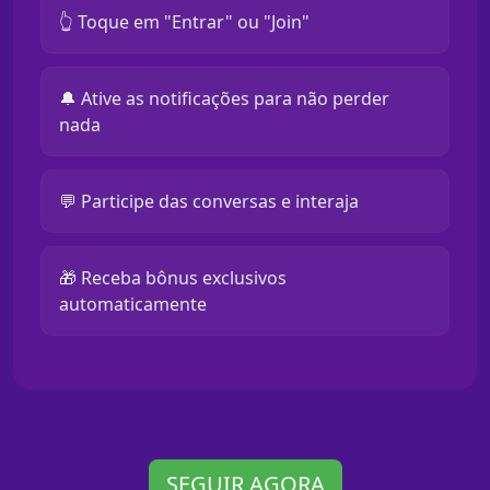
👆 Toque em "Entrar" ou "Join"
🔔 Ative as notificações para não perder
nada
💬 Participe das conversas e interaja
🎁 Receba bônus exclusivos
automaticamente
SEGUIR AGORA