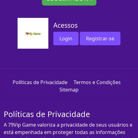
Acessos
Login
Registrar-se
Políticas de Privacidade
Termos e Condições
Sitemap
Políticas de Privacidade
A 79Vip Game valoriza a privacidade de seus usuários e
está empenhada em proteger todas as informações