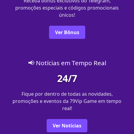
Receba bônus exclusivos do Telegram,
promoções especiais e códigos promocionais
únicos!
Ver Bônus
📢 Notícias em Tempo Real
24/7
Fique por dentro de todas as novidades,
promoções e eventos da 79Vip Game em tempo
real!
Ver Notícias