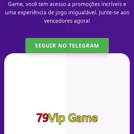
Game, você tem acesso a promoções incríveis e
uma experiência de jogo inigualável. Junte-se aos
vencedores agora!
SEGUIR NO TELEGRAM