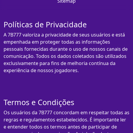
Sitemap
Políticas de Privacidade
A 7B777 valoriza a privacidade de seus usuários e está
empenhada em proteger todas as informações
pessoais fornecidas durante o uso de nossos canais de
comunicação. Todos os dados coletados são utilizados
exclusivamente para fins de melhoria contínua da
experiência de nossos jogadores.
Termos e Condições
Os usuários da 7B777 concordam em respeitar todas as
regras e regulamentos estabelecidos. É importante ler
e entender todos os termos antes de participar de