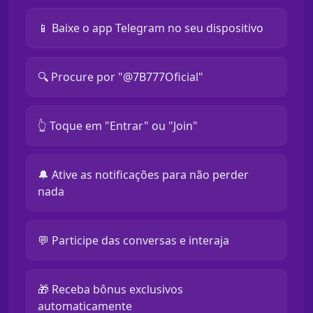
📱 Baixe o app Telegram no seu dispositivo
🔍 Procure por "@7B777Oficial"
👆 Toque em "Entrar" ou "Join"
🔔 Ative as notificações para não perder
nada
💬 Participe das conversas e interaja
🎁 Receba bônus exclusivos
automaticamente