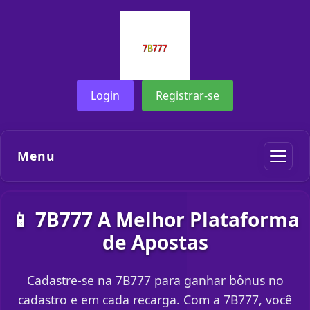
Login
Registrar-se
Menu
📱 7B777 A Melhor Plataforma
de Apostas
Cadastre-se na 7B777 para ganhar bônus no
cadastro e em cada recarga. Com a 7B777, você