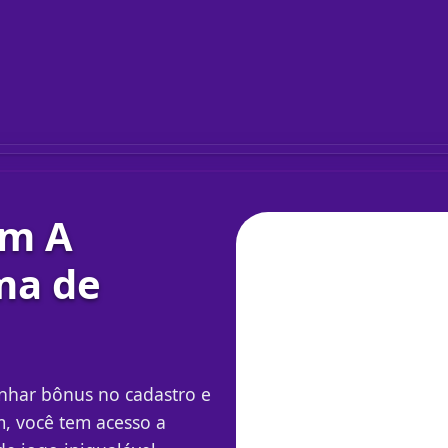
am A
ma de
anhar bônus no cadastro e
, você tem acesso a