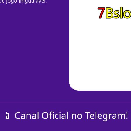
e jogo inigualável.
📱 Canal Oficial no Telegram!