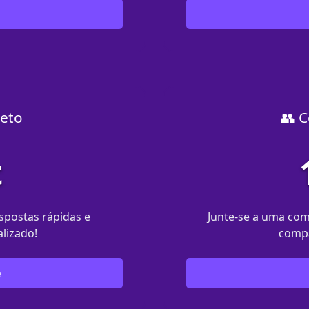
reto
👥 
t
espostas rápidas e
Junte-se a uma com
lizado!
compa
e