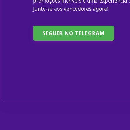
promoções incríveis e uma experiência d
Junte-se aos vencedores agora!
SEGUIR NO TELEGRAM