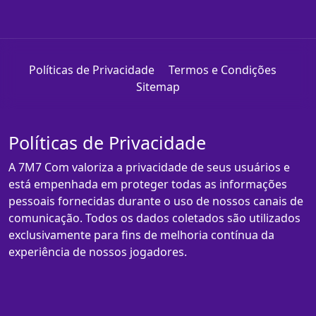
Políticas de Privacidade
Termos e Condições
Sitemap
Políticas de Privacidade
A 7M7 Com valoriza a privacidade de seus usuários e
está empenhada em proteger todas as informações
pessoais fornecidas durante o uso de nossos canais de
comunicação. Todos os dados coletados são utilizados
exclusivamente para fins de melhoria contínua da
experiência de nossos jogadores.