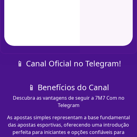
📱 Canal Oficial no Telegram!
📱 Benefícios do Canal
Descubra as vantagens de seguir a 7M7 Com no
Telegram
As apostas simples representam a base fundamental
das apostas esportivas, oferecendo uma introdução
perfeita para iniciantes e opções confiáveis para