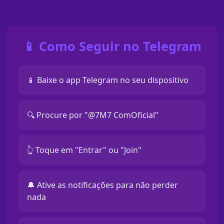
📱 Como Seguir no Telegram
📱 Baixe o app Telegram no seu dispositivo
🔍 Procure por "@7M7 ComOficial"
👆 Toque em "Entrar" ou "Join"
🔔 Ative as notificações para não perder
nada