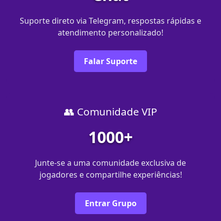
Suporte direto via Telegram, respostas rápidas e
atendimento personalizado!
Falar Suporte
👥 Comunidade VIP
1000+
Junte-se a uma comunidade exclusiva de
jogadores e compartilhe experiências!
Entrar Grupo