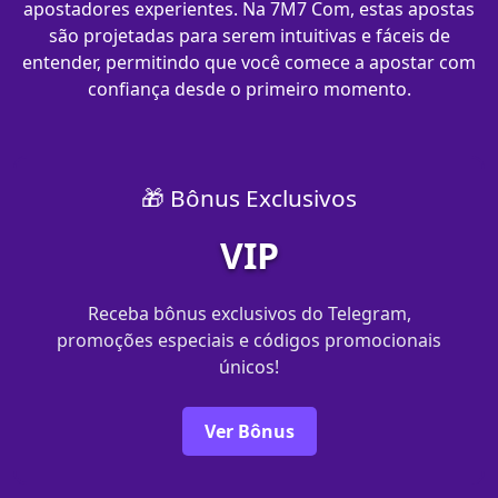
apostadores experientes. Na 7M7 Com, estas apostas
são projetadas para serem intuitivas e fáceis de
entender, permitindo que você comece a apostar com
confiança desde o primeiro momento.
🎁 Bônus Exclusivos
VIP
Receba bônus exclusivos do Telegram,
promoções especiais e códigos promocionais
únicos!
Ver Bônus